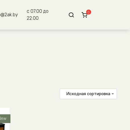
с 07.00 до
0
o@2ak.by
22.00
New