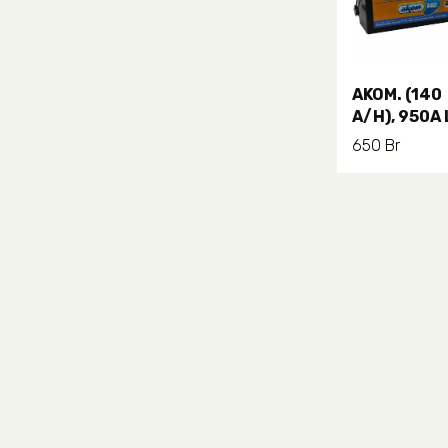
AKOM. (140
В
A/H), 950A 
корзину
650
Br