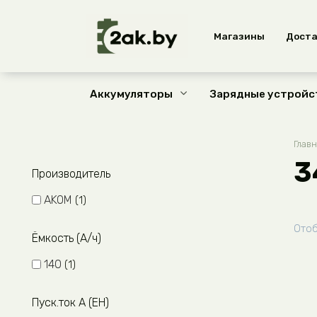
Перейти
к
Магазины
Доста
содержанию
Аккумуляторы
Зарядные устройс
Глав
3
Производитель
AKOM
1
Отоб
Ёмкость (А/ч)
140
1
Пуск.ток A (EH)