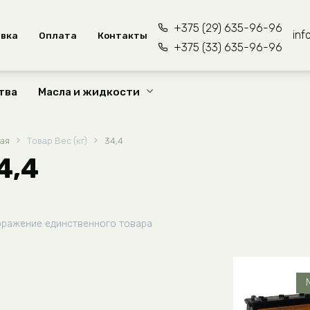
+375 (29) 635-96-96
inf
вка
Оплата
Контакты
+375 (33) 635-96-96
тва
Масла и жидкости
ная
Товар Вес (кг)
34,4
4,4
ражение единственного товара