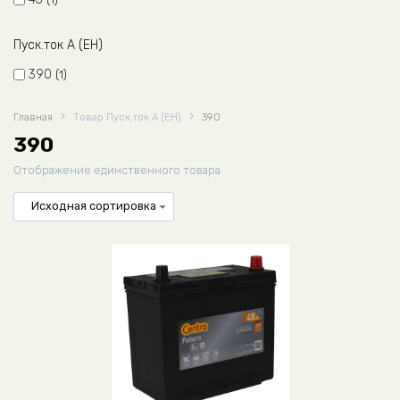
Пуск.ток A (EH)
390
1
Главная
Товар Пуск.ток A (EH)
390
390
Отображение единственного товара