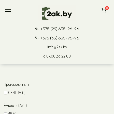
Перейти
к
0
содержанию
+375 (29) 635-96-96
+375 (33) 635-96-96
info@2ak.by
с 07.00 до 22.00
Производитель
CENTRA
1
Ёмкость (А/ч)
45
1